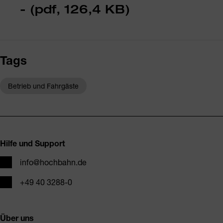
- (pdf, 126,4 KB)
Tags
Betrieb und Fahrgäste
Fusszeile
Hilfe und Support
E-Mail
info@hochbahn.de
Telefon
+49 40 3288-0
Über uns