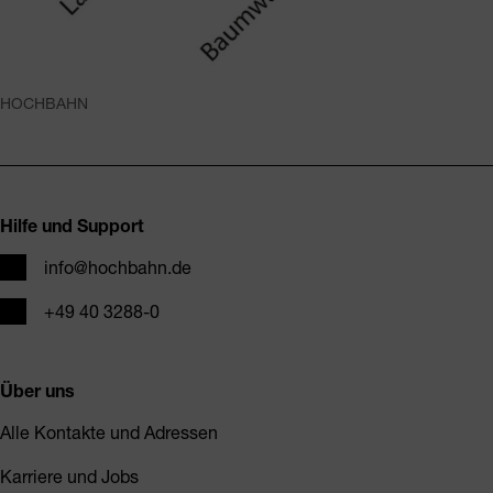
HOCHBAHN
Fusszeile
Hilfe und Support
E-Mail
info@hochbahn.de
Telefon
+49 40 3288-0
Über uns
Alle Kontakte und Adressen
Karriere und Jobs