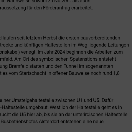
 alle Nachweise sowohl zu Nutzen- als auch
raussetzung für den Förderantrag erarbeitet.
 laufen seit letztem Herbst die ersten bauvorbereitenden
trecke und künftigen Haltestellen im Weg liegende Leitungen
skabel) verlegt. Im Jahr 2024 beginnen die Arbeiten zum
mfeld. Am Ort des symbolischen Spatenstichs entsteht
tung Bramfeld starten und den Tunnel im sogenannten
ht es vom Startschacht in offener Bauweise noch rund 1,8
 einer Umsteigehaltestelle zwischen U1 und U5. Dafür
Haltestelle umgebaut. Westlich der Haltestelle geht es in
ht die U5 hier ab, bis sie an der unterirdischen Haltestelle
 Busbetriebshofes Alsterdorf entstehen eine neue