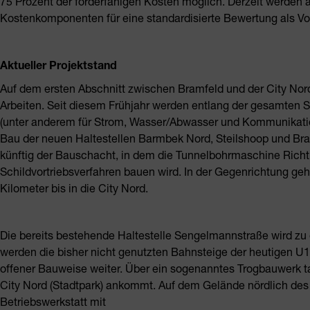
75 Prozent der förderfähigen Kosten möglich. Derzeit werden
Kostenkomponenten für eine standardisierte Bewertung als Vo
Aktueller Projektstand
Auf dem ersten Abschnitt zwischen Bramfeld und der City Nord
Arbeiten. Seit diesem Frühjahr werden entlang der gesamten S
(unter anderem für Strom, Wasser/Abwasser und Kommunikation
Bau der neuen Haltestellen Barmbek Nord, Steilshoop und Bra
künftig der Bauschacht, in dem die Tunnelbohrmaschine Rich
Schildvortriebsverfahren bauen wird. In der Gegenrichtung ge
Kilometer bis in die City Nord.
Die bereits bestehende Haltestelle Sengelmannstraße wird zu
werden die bisher nicht genutzten Bahnsteige der heutigen U1-
offener Bauweise weiter. Über ein sogenanntes Trogbauwerk tauc
City Nord (Stadtpark) ankommt. Auf dem Gelände nördlich des
Betriebswerkstatt mit