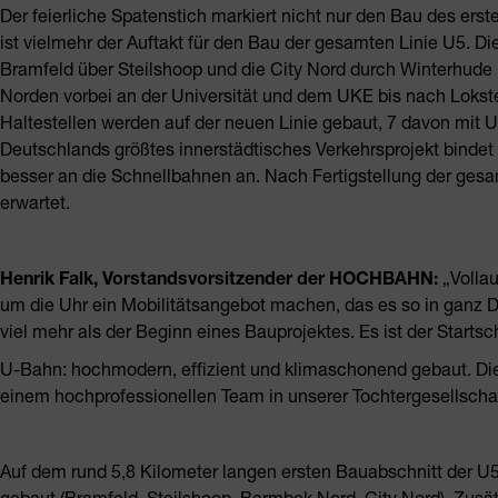
Der feierliche Spatenstich markiert nicht nur den Bau des erst
ist vielmehr der Auftakt für den Bau der gesamten Linie U5. D
Bramfeld über Steilshoop und die City Nord durch Winterhude u
Norden vorbei an der Universität und dem UKE bis nach Lokste
Haltestellen werden auf der neuen Linie gebaut, 7 davon mit
Deutschlands größtes innerstädtisches Verkehrsprojekt bind
besser an die Schnellbahnen an. Nach Fertigstellung der ges
erwartet.
Henrik Falk, Vorstandsvorsitzender der HOCHBAHN:
„Vollau
um die Uhr ein Mobilitätsangebot machen, das es so in ganz De
viel mehr als der Beginn eines Bauprojektes. Es ist der Startsc
U-Bahn: hochmodern, effizient und klimaschonend gebaut. Die 
einem hochprofessionellen Team in unserer Tochtergesells
Auf dem rund 5,8 Kilometer langen ersten Bauabschnitt der U5
gebaut (Bramfeld, Steilshoop, Barmbek Nord, City Nord). Zusä