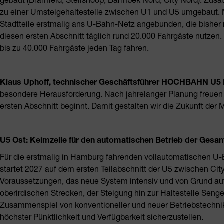
zu einer Umsteigehaltestelle zwischen U1 und U5 umgebaut. M
Stadtteile erstmalig ans U-Bahn-Netz angebunden, die bisher 
diesen ersten Abschnitt täglich rund 20.000 Fahrgäste nutze
bis zu 40.000 Fahrgäste jeden Tag fahren.
Klaus Uphoff, technischer Geschäftsführer HOCHBAHN U5
besondere Herausforderung. Nach jahrelanger Planung freuen w
ersten Abschnitt beginnt. Damit gestalten wir die Zukunft der M
U5 Ost: Keimzelle für den automatischen Betrieb der Gesa
Für die erstmalig in Hamburg fahrenden vollautomatischen U-
startet 2027 auf dem ersten Teilabschnitt der U5 zwischen Cit
Voraussetzungen, das neue System intensiv und von Grund auf 
oberirdischen Strecken, der Steigung hin zur Haltestelle Sen
Zusammenspiel von konventioneller und neuer Betriebstechnik
höchster Pünktlichkeit und Verfügbarkeit sicherzustellen.