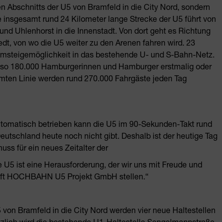
en Abschnitts der U5 von Bramfeld in die City Nord, sondern
ie insgesamt rund 24 Kilometer lange Strecke der U5 führt von
nd Uhlenhorst in die Innenstadt. Von dort geht es Richtung
dt, von wo die U5 weiter zu den Arenen fahren wird. 23
 Umsteigemöglichkeit in das bestehende U- und S-Bahn-Netz.
et so 180.000 Hamburgerinnen und Hamburger erstmalig oder
amten Linie werden rund 270.000 Fahrgäste jeden Tag
tomatisch betrieben kann die U5 im 90-Sekunden-Takt rund
utschland heute noch nicht gibt. Deshalb ist der heutige Tag
huss für ein neues Zeitalter der
U5 ist eine Herausforderung, der wir uns mit Freude und
chaft HOCHBAHN U5 Projekt GmbH stellen.“
 von Bramfeld in die City Nord werden vier neue Haltestellen
tzlich wird die bestehende U1-Haltestelle Sengelmannstraße