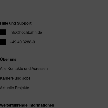
Fusszeile
Hilfe und Support
E-Mail
info@hochbahn.de
Telefon
+49 40 3288-0
Über uns
Alle Kontakte und Adressen
Karriere und Jobs
Aktuelle Projekte
Weiterführende Informationen