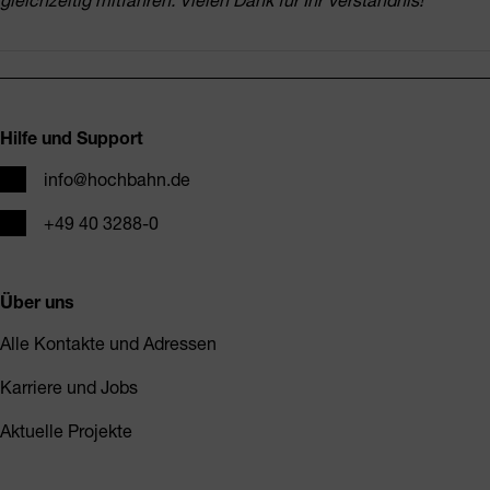
Fusszeile
Hilfe und Support
E-Mail
info@hochbahn.de
Telefon
+49 40 3288-0
Über uns
Alle Kontakte und Adressen
Karriere und Jobs
Aktuelle Projekte