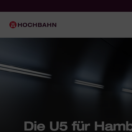
Navigieren in Hochbahn
Schnellnavigation
Hauptnavigation
Die U5 für Ham