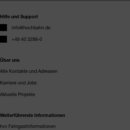
Fusszeile
Hilfe und Support
E-Mail
info@hochbahn.de
Telefon
+49 40 3288-0
Über uns
Alle Kontakte und Adressen
Karriere und Jobs
Aktuelle Projekte
Weiterführende Informationen
hvv Fahrgastinformationen