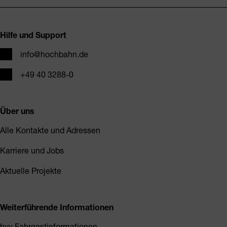
Fusszeile
Hilfe und Support
E-Mail
info@hochbahn.de
Telefon
+49 40 3288-0
Über uns
Alle Kontakte und Adressen
Karriere und Jobs
Aktuelle Projekte
Weiterführende Informationen
hvv Fahrgastinformationen