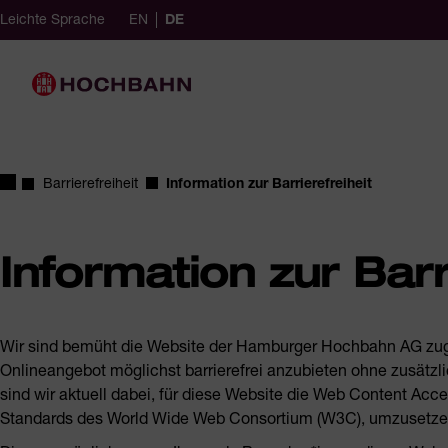
Navigieren in Hochbahn
Schnellnavigation
English (Germany)
ausgewählt
German (Germany)
Leichte Sprache
EN
DE
achauswahl
Hauptnavigation
Startseite
Barrierefreiheit
Information zur Barrierefreiheit
Information zur Barr
Wir sind bemüht die Website der Hamburger Hochbahn AG zugän
Onlineangebot möglichst barrierefrei anzubieten ohne zusätzli
sind wir aktuell dabei, für diese Website die Web Content Acce
Standards des World Wide Web Consortium (W3C), umzusetz