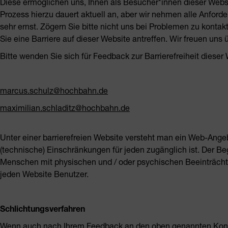
Diese ermöglichen uns, Ihnen als Besucher*innen dieser Websit
Prozess hierzu dauert aktuell an, aber wir nehmen alle Anford
sehr ernst. Zögern Sie bitte nicht uns bei Problemen zu kontakt
Sie eine Barriere auf dieser Website antreffen. Wir freuen un
Bitte wenden Sie sich für Feedback zur Barrierefreiheit diese
marcus.schulz@hochbahn.de
maximilian.schladitz@hochbahn.de
Unter einer barrierefreien Website versteht man ein Web-Angeb
(technische) Einschränkungen für jeden zugänglich ist. Der Begr
Menschen mit physischen und / oder psychischen Beeinträchti
jeden Website Benutzer.
Schlichtungsverfahren
Wenn auch nach Ihrem Feedback an den oben genannten Konta