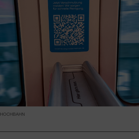
HOCHBAHN
Fusszeile