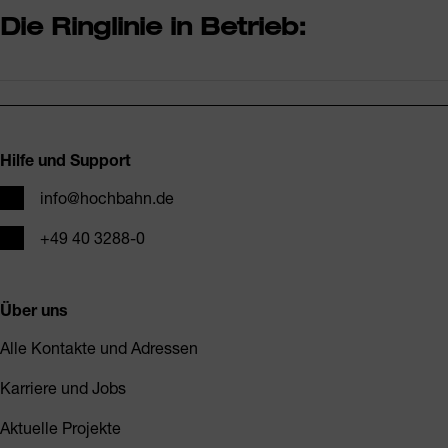
Die Ringlinie in Betrieb:
Fusszeile
Hilfe und Support
E-Mail
info@hochbahn.de
Telefon
+49 40 3288-0
Über uns
Alle Kontakte und Adressen
Karriere und Jobs
Aktuelle Projekte